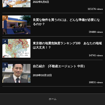
2022年5月6日
115176 views
3
良質な物件を買うのには、どんな準備が必要にな
るのか？
59480 views
4
東京都の地震危険度ランキング100 あなたの地域
は大丈夫！？
14741 views
5
自己紹介 (不動産エージェント 中田）
2018年10月12日
10831 views
ホーム