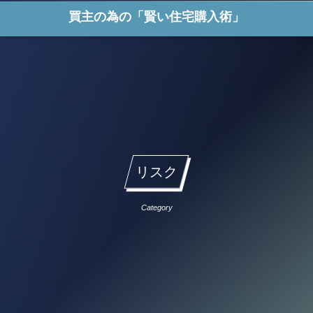
買主の為の「賢い住宅購入術」
リスク
Category