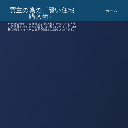
買主の為の「賢い住宅
ホーム
購入術」
住宅は資産だ！資産価値の高い家を持つことて人生
の選択肢を増やそう！購入した家を10年後に同じ値
段で売るマイホーム資産化戦略の為のブログです。