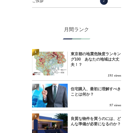
ご挨拶
2
月間ランク
1
東京都の地震危険度ランキン
グ100 あなたの地域は大丈
夫！？
191 views
2
住宅購入、最初に理解すべき
ことは何か？
97 views
3
良質な物件を買うのには、ど
んな準備が必要になるのか？