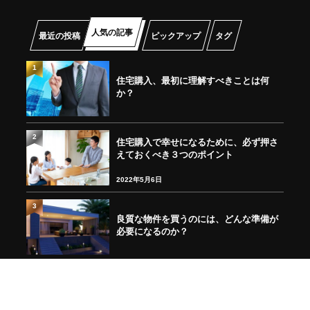
人気の記事
最近の投稿
ピックアップ
タグ
1
住宅購入、最初に理解すべきことは何
か？
2
住宅購入で幸せになるために、必ず押さ
えておくべき３つのポイント
2022年5月6日
3
良質な物件を買うのには、どんな準備が
必要になるのか？
4
東京都の地震危険度ランキング100 あな
たの地域は大丈夫！？