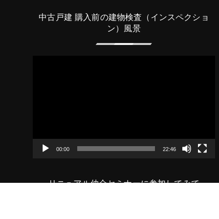
中古戸建 購入前の建物検査（インスペクショ
ン）風景
動
画
プ
レ
ー
ヤ
ー
00:00
22:46
リニュアル仲介セミナーに参加してみて
動