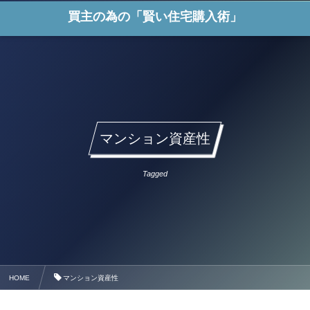
買主の為の「賢い住宅購入術」
マンション資産性
Tagged
HOME
マンション資産性